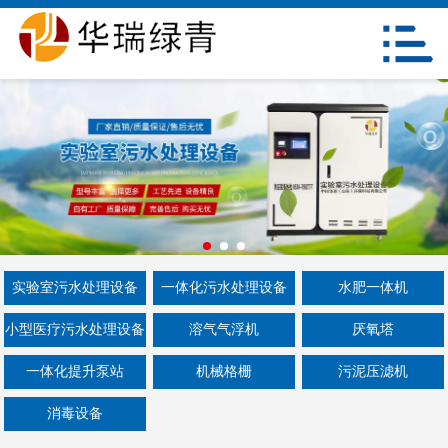
网站首页
关于我们
产品中心
新闻资讯
工程案例
在线留言
实验室污水处理设备
一体化污水处理设备
水肥一体机
小型医疗污水处理设备
溶气气浮机
厌氧塔
联系我们
一体化提升泵站
机械格栅
污泥压滤机
消毒设备