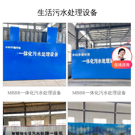
生活污水处理设备
MBBR一体化污水处理设备
MBBR一体化污水处理设备