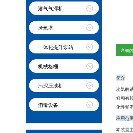
溶气气浮机
厌氧塔
一体化提升泵站
详细
机械格栅
简介
污泥压滤机
次氯酸
鲜和有
消毒设备
化性和
应用范
本装置