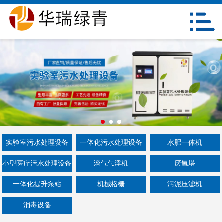
网站首页
关于我们
产品中心
新闻资讯
工程案例
在线留言
实验室污水处理设备
一体化污水处理设备
水肥一体机
小型医疗污水处理设备
溶气气浮机
厌氧塔
联系我们
一体化提升泵站
机械格栅
污泥压滤机
消毒设备